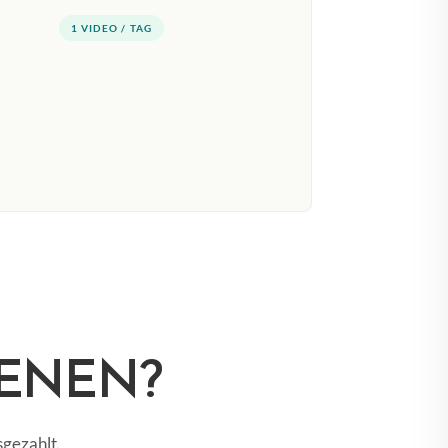
1 VIDEO / TAG
IENEN?
gezahlt.