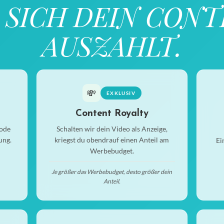
 SICH DEIN CON
AUSZAHLT.
💸
EXKLUSIV
Content Royalty
code
Schalten wir dein Video als Anzeige,
ung.
kriegst du obendrauf einen Anteil am
Ei
Werbebudget.
Je größer das Werbebudget, desto größer dein
Anteil.