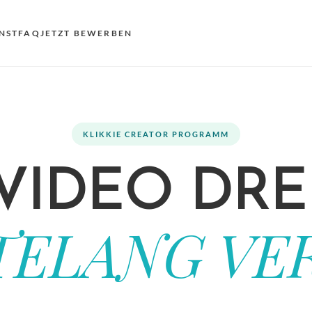
NST
FAQ
JETZT BEWERBEN
VO
EN
KLIKKIE CREATOR PROGRAMM
AN
NL
 VIDEO DRE
DE
FR
ELANG VER
ES