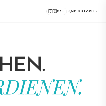
🇧🇪
DE
MEIN PROFIL
RGESCHLAGEN
 · ENGLISH
DERE SPRACHEN
 · NEDERLANDS
HEN.
 · DEUTSCH
 · FRANÇAIS
DIENEN.
 · ESPAÑOL