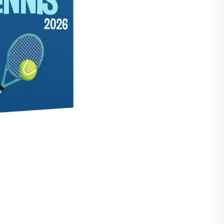
🇹
LITAUEN
🇺
LUXEMBURG
🇹
MALTA
🇱
NIEDERLANDE
🇱
POLEN
🇹
PORTUGAL
🇪
SCHWEDEN
🇰
SLOWAKEI
🇮
SLOWENIEN
🇸
SPANIEN
🇿
TSCHECHIEN
🇺
UNGARN