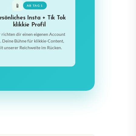
📱
AB TAG 1
rsönliches Insta + Tik Tok
klikkie Profil
 richten dir einen eigenen Account
n. Deine Bühne für klikkie-Content,
it unserer Reichweite im Rücken.