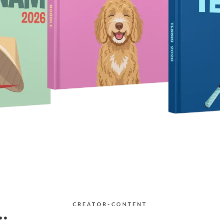
🇱
🇱
🇲
🇳
🇵
🇵
🇸
🇸
🇸
🇪
🇨
CREATOR-CONTENT
🇭