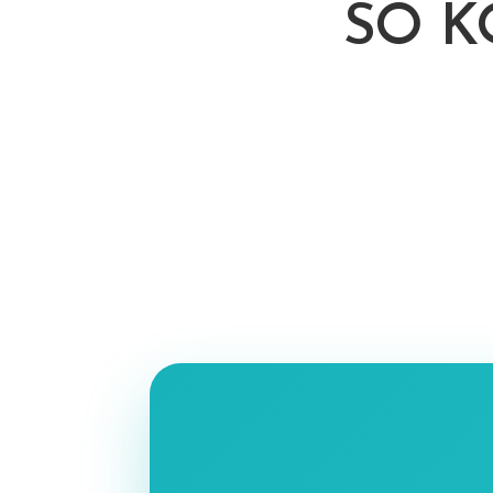
SO K
REISEBÜCHER
A