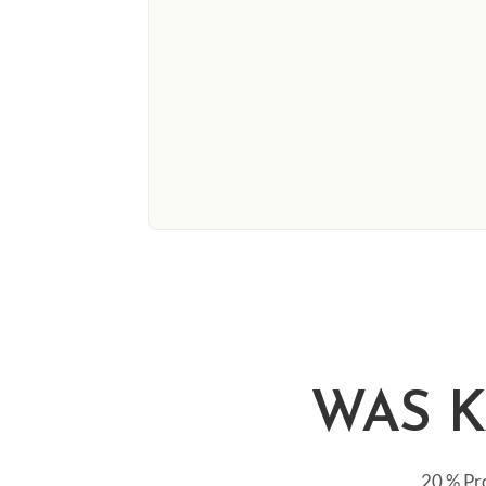
WAS K
20 % Pr