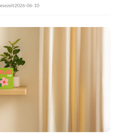
2026-06-10
esezeit
🇧
🇩
🇩
🇪
🇫
🇫
🇬
🇮
🇮
🇭
🇱