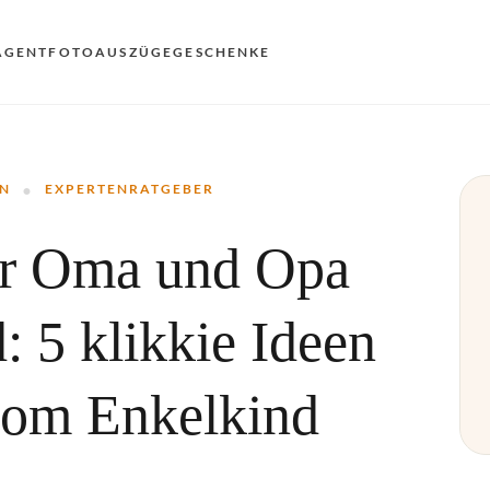
AGENT
FOTOAUSZÜGE
GESCHENKE
VO
·
EN
N
EXPERTENRATGEBER
AN
ür Oma und Opa
NL
DE
: 5 klikkie Ideen
FR
ES
vom Enkelkind