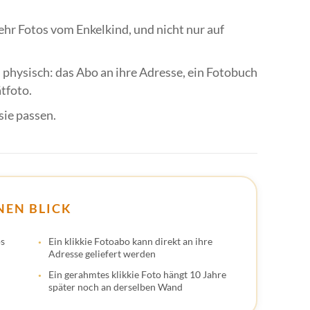
🇱
r Fotos vom Enkelkind, und nicht nur auf
🇱
🇲
 physisch: das Abo an ihre Adresse, ein Fotobuch
🇳
tfoto.
🇵
sie passen.
🇵
🇸
🇸
NEN BLICK
🇸
🇪
os
Ein klikkie Fotoabo kann direkt an ihre
Adresse geliefert werden
🇨
Ein gerahmtes klikkie Foto hängt 10 Jahre
später noch an derselben Wand
🇭