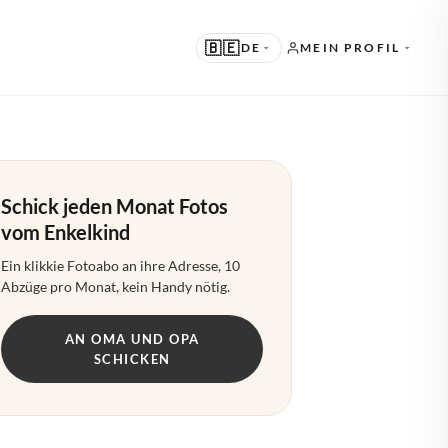
🇧🇪
DE
MEIN PROFIL
RGESCHLAGEN
 · ENGLISH
Schick jeden Monat Fotos
DERE SPRACHEN
vom Enkelkind
 · NEDERLANDS
Ein klikkie Fotoabo an ihre Adresse, 10
 · DEUTSCH
Abzüge pro Monat, kein Handy nötig.
 · FRANÇAIS
AN OMA UND OPA
 · ESPAÑOL
SCHICKEN