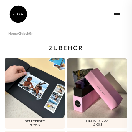
Home
/
Zubehör
ZUBEHÖR
MEMORY BOX
STARTERSET
15,00 $
39,95 $