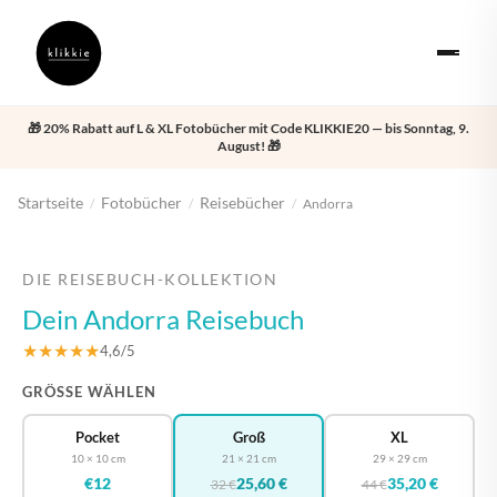
🎁 20% Rabatt auf L & XL Fotobücher mit Code KLIKKIE20 — bis Sonntag, 9.
August! 🎁
Startseite
Fotobücher
Reisebücher
/
/
/
Andorra
‹
›
DIE REISEBUCH-KOLLEKTION
Dein Andorra Reisebuch
★★★★★
4,6/5
GRÖSSE WÄHLEN
Pocket
Groß
XL
10 × 10 cm
21 × 21 cm
29 × 29 cm
€12
25,60 €
35,20 €
32 €
44 €