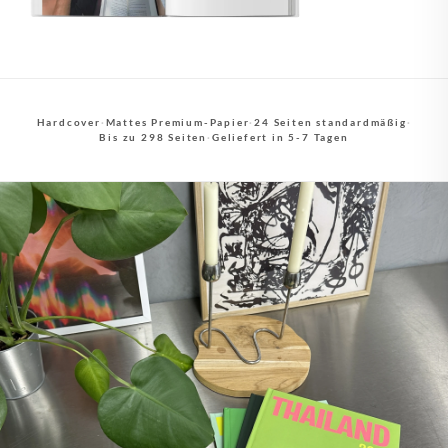
Hardcover
·
Mattes Premium-Papier
·
24 Seiten standardmäßig
·
Bis zu 298 Seiten
·
Geliefert in 5-7 Tagen