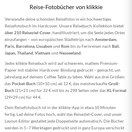
Reise-Fotobücher von klikkie
Verwandle deine schönsten Reisefotos in ein hochwertiges
Reisefotobuch im Hardcover. Unsere Reisebuch-Kollektion bietet
über 210 Reiseziel-Cover
, handillustriert, um die Seele jedes Ortes
einzufangen – von europäischen Städtetrips nach
Amsterdam
,
Paris
,
Barcelona
,
Lissabon
und
Rom
bis zu Fernreisen nach
Bali
,
Japan
,
Thailand
,
Vietnam
und
Neuseeland
.
Jedes klikkie Reisebuch wird auf schwerem, mattem Premium-
Papier mit stabiler Hardcover-Bindung gedruckt – gemacht, um
jahrelang auf deinem Coffee Table zu leben. Wähl aus drei Größen:
das
Pocket-Buch
(10×10 cm) ab 12 €, das meistverkaufte
Groß-
Buch
(21×21 cm) für 32 € mit bis zu 298 Seiten oder das
XL-Format
(29×29 cm) für 44 €.
Dein Reisefotobuch ist in der klikkie-App in etwa 10 Minuten
fertig. Lad deine Fotos hoch, wähl das Reiseziel-Cover, und unser
Layout-Editor gestaltet jede Doppelseite automatisch. Die Bücher
werden in 5–7 Werktagen gedruckt und in ganz Europa verschickt