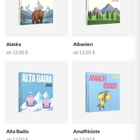
Alaska
Albanien
ab
12,00 $
ab
12,00 $
Alta Badia
Amalfiküste
ab
12,00 $
ab
12,00 $