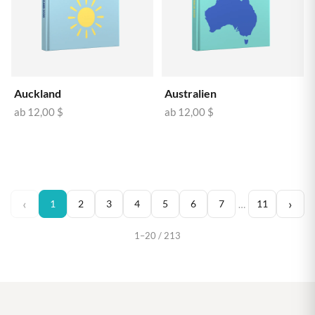
Auckland
Australien
ab
12,00 $
ab
12,00 $
‹
›
1
2
3
4
5
6
7
11
…
1–20 / 213