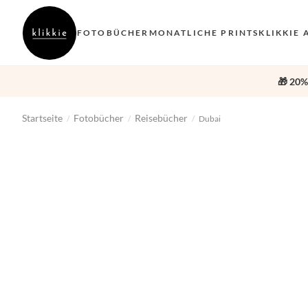
FOTOBÜCHER
MONATLICHE PRINTS
KLIKKIE 
🎁 20%
Startseite
Fotobücher
Reisebücher
/
/
/
Dubai
‹