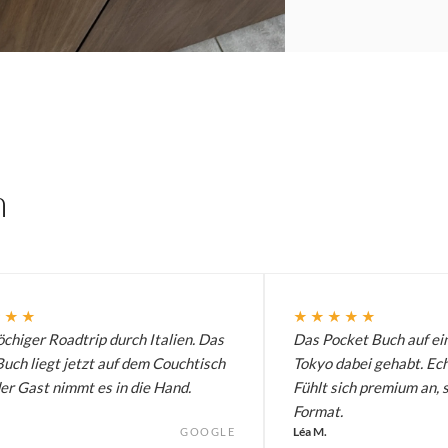
n
★★★
★★★★★
chiger Roadtrip durch Italien. Das
Das Pocket Buch auf ei
uch liegt jetzt auf dem Couchtisch
Tokyo dabei gehabt. Ech
er Gast nimmt es in die Hand.
Fühlt sich premium an, 
Format.
Léa M.
GOOGLE