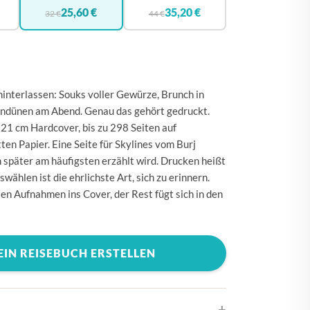
🇪
BELGIEN
25,60 €
35,20 €
32 €
44 €
🇰
DÄNEMARK
🇪
DEUTSCHLAND
🇪
ESTLAND
hinterlassen: Souks voller Gewürze, Brunch in
🇮
FINNLAND
dünen am Abend. Genau das gehört gedruckt.
21 cm Hardcover, bis zu 298 Seiten auf
🇷
FRANKREICH
en Papier. Eine Seite für Skylines vom Burj
🇷
GRIECHENLAND
n später am häufigsten erzählt wird. Drucken heißt
wählen ist die ehrlichste Art, sich zu erinnern.
🇪
IRLAND
en Aufnahmen ins Cover, der Rest fügt sich in den
🇹
ITALIEN
🇷
KROATIEN
EIN REISEBUCH ERSTELLEN
🇻
LETTLAND
🇹
LITAUEN
🇺
LUXEMBURG