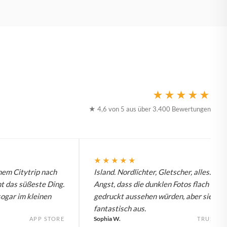
★★★★★
★ 4,6 von 5 aus über 3.400 Bewertungen
★★★★★
nem Citytrip nach
Island. Nordlichter, Gletscher, alles. Hat
t das süßeste Ding.
Angst, dass die dunklen Fotos flach
sogar im kleinen
gedruckt aussehen würden, aber sie seh
fantastisch aus.
Sophia W.
APP STORE
TRUSTPI