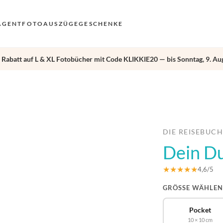
AGENT
FOTOAUSZÜGE
GESCHENKE
 Rabatt auf L & XL Fotobücher mit Code KLIKKIE20 — bis Sonntag, 9. Aug
VO
EN
›
AN
NL
DE
DIE REISEBUC
Dein Du
FR
ES
★★★★★
4,6/5
GRÖSSE WÄHLEN
Pocket
10 × 10 cm