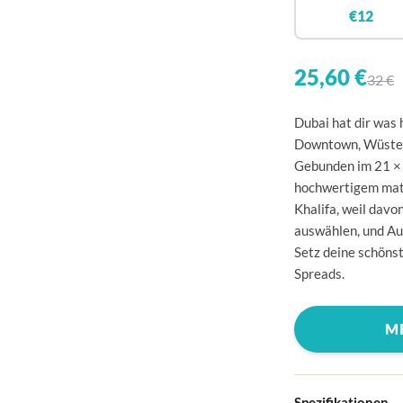
🇧
€12
🇩
🇩
25,60 €
32 €
🇪
Dubai hat dir was 
🇫
Downtown, Wüsten
Gebunden im 21 × 
🇫
hochwertigem matt
🇬
Khalifa, weil davo
auswählen, und Aus
🇮
Setz deine schönst
🇮
Spreads.
🇭
M
🇱
🇱
🇱
Spezifikationen