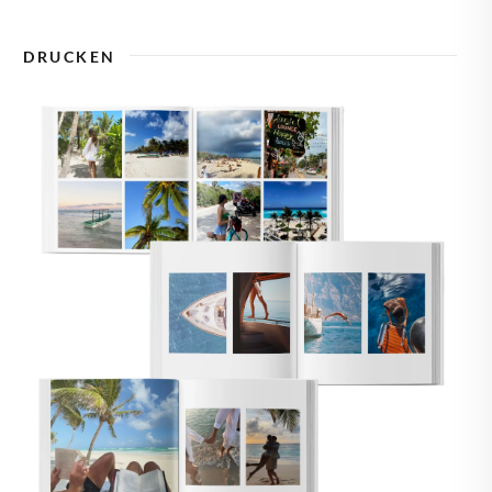
🇾
ZYPERN
DRUCKEN