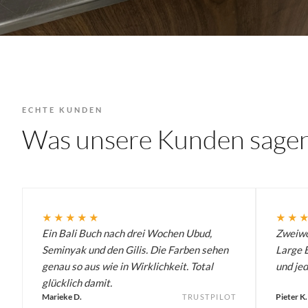
ECHTE KUNDEN
Was unsere Kunden sage
★★★★★
★★
Ein Bali Buch nach drei Wochen Ubud,
Zweiwö
Seminyak und den Gilis. Die Farben sehen
Large B
genau so aus wie in Wirklichkeit. Total
und jed
glücklich damit.
Marieke D.
Pieter K.
TRUSTPILOT