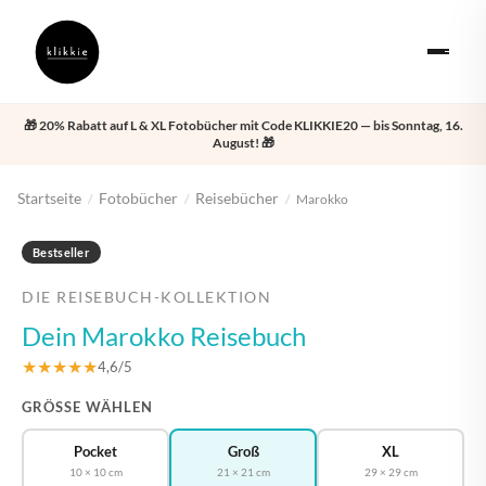
🎁 20% Rabatt auf L & XL Fotobücher mit Code KLIKKIE20 — bis Sonntag, 16.
August! 🎁
Startseite
Fotobücher
Reisebücher
/
/
/
Marokko
‹
›
Bestseller
DIE REISEBUCH-KOLLEKTION
Dein Marokko Reisebuch
★★★★★
4,6/5
GRÖSSE WÄHLEN
Pocket
Groß
XL
10 × 10 cm
21 × 21 cm
29 × 29 cm