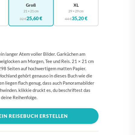
🇪
BELGIEN
Groß
XL
21 × 21 cm
29 × 29 cm
🇰
DÄNEMARK
25,60 €
35,20 €
32 €
44 €
🇪
DEUTSCHLAND
🇪
ESTLAND
🇮
FINNLAND
ein langer Atem voller Bilder. Garküchen am
🇷
FRANKREICH
elglocken am Morgen, Tee und Reis. 21 × 21 cm
🇷
GRIECHENLAND
 298 Seiten auf hochwertigem matten Papier.
Hochland gehört genauso in dieses Buch wie die
🇪
IRLAND
ten liegen flach genug, dass auch Panoramabilder
🇹
ITALIEN
chwinden. klikkie druckt es, du beschriftest das
t deine Reihenfolge.
🇷
KROATIEN
🇻
LETTLAND
EIN REISEBUCH ERSTELLEN
🇹
LITAUEN
🇺
LUXEMBURG