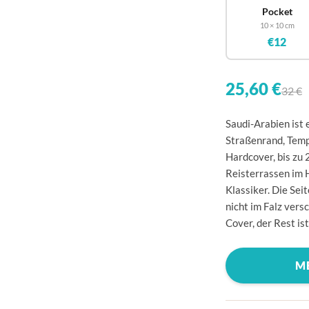
🇧
Pocket
10 × 10 cm
🇩
€12
🇩
🇪
25,60 €
32 €
🇫
Saudi-Arabien ist 
🇫
Straßenrand, Temp
🇬
Hardcover, bis zu
Reisterrassen im 
🇮
Klassiker. Die Sei
🇮
nicht im Falz vers
Cover, der Rest is
🇭
🇱
M
🇱
🇱