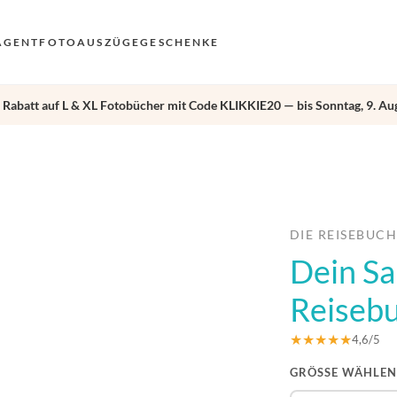
AGENT
FOTOAUSZÜGE
GESCHENKE
 Rabatt auf L & XL Fotobücher mit Code KLIKKIE20 — bis Sonntag, 9. Aug
VO
EN
›
AN
NL
DE
DIE REISEBUC
Dein Sa
FR
ES
Reiseb
★★★★★
4,6/5
GRÖSSE WÄHLEN