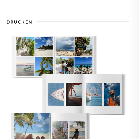
🇾
ZYPERN
DRUCKEN