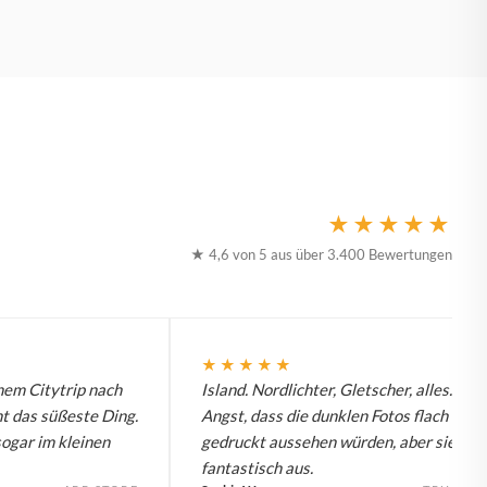
★★★★★
★ 4,6 von 5 aus über 3.400 Bewertungen
★★★★★
nem Citytrip nach
Island. Nordlichter, Gletscher, alles. Hat
t das süßeste Ding.
Angst, dass die dunklen Fotos flach
sogar im kleinen
gedruckt aussehen würden, aber sie seh
fantastisch aus.