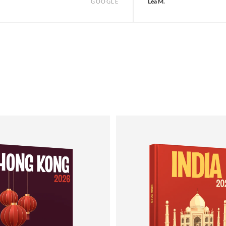
Léa M.
GOOGLE