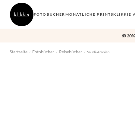
FOTOBÜCHER
MONATLICHE PRINTS
KLIKKIE 
🎁 20%
Startseite
Fotobücher
Reisebücher
/
/
/
Saudi-Arabien
‹