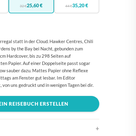
🇪
BELGIEN
25,60 €
35,20 €
32 €
44 €
🇰
DÄNEMARK
🇪
DEUTSCHLAND
🇪
ESTLAND
regal statt in der Cloud. Hawker Centres, Chili
🇮
FINNLAND
rdens by the Bay bei Nacht, gebunden zum
cm Hardcover, bis zu 298 Seiten auf
🇷
FRANKREICH
en Papier. Auf einer Doppelseite passt sogar
🇷
GRIECHENLAND
ow sauber dazu. Mattes Papier ohne Reflexe
ttags am Fenster gut lesbar. Im Editor
🇪
IRLAND
von uns gedruckt und in wenigen Tagen bei dir.
🇹
ITALIEN
🇷
KROATIEN
EIN REISEBUCH ERSTELLEN
🇻
LETTLAND
🇹
LITAUEN
🇺
LUXEMBURG