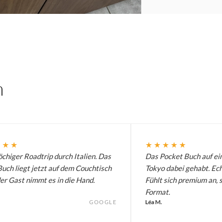
n
★★★
★★★★★
chiger Roadtrip durch Italien. Das
Das Pocket Buch auf ei
uch liegt jetzt auf dem Couchtisch
Tokyo dabei gehabt. Ech
er Gast nimmt es in die Hand.
Fühlt sich premium an, 
Format.
Léa M.
GOOGLE