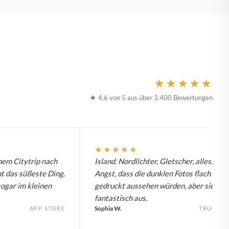
★★★★★
★ 4,6 von 5 aus über 3.400 Bewertungen
★★★★★
nem Citytrip nach
Island. Nordlichter, Gletscher, alles. Hat
t das süßeste Ding.
Angst, dass die dunklen Fotos flach
sogar im kleinen
gedruckt aussehen würden, aber sie seh
fantastisch aus.
Sophia W.
APP STORE
TRUSTPI