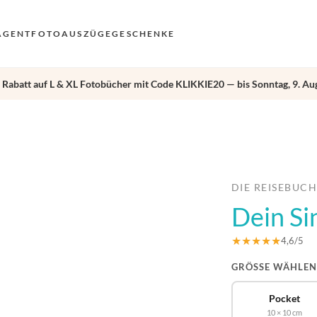
AGENT
FOTOAUSZÜGE
GESCHENKE
 Rabatt auf L & XL Fotobücher mit Code KLIKKIE20 — bis Sonntag, 9. Aug
VO
EN
›
AN
NL
DE
DIE REISEBUC
Dein Si
FR
ES
★★★★★
4,6/5
GRÖSSE WÄHLEN
Pocket
10 × 10 cm