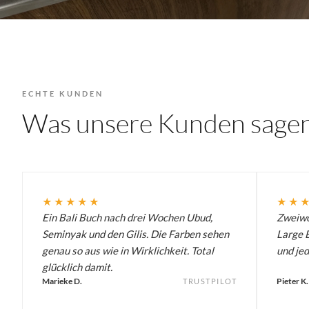
ECHTE KUNDEN
Was unsere Kunden sage
★★★★★
★★
Ein Bali Buch nach drei Wochen Ubud,
Zweiwö
Seminyak und den Gilis. Die Farben sehen
Large B
genau so aus wie in Wirklichkeit. Total
und jed
glücklich damit.
Marieke D.
Pieter K.
TRUSTPILOT