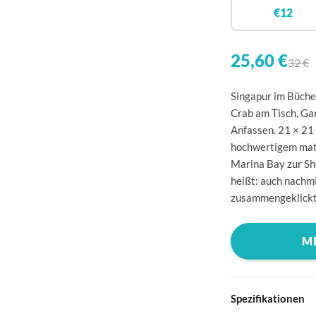
🇧
€12
🇩
🇩
25,60 €
32 €
🇪
Singapur im Bücher
🇫
Crab am Tisch, Ga
Anfassen. 21 × 21 
🇫
hochwertigem matt
🇬
Marina Bay zur Sh
heißt: auch nachmi
🇮
zusammengeklickt, 
🇮
🇭
M
🇱
🇱
Spezifikationen
🇱