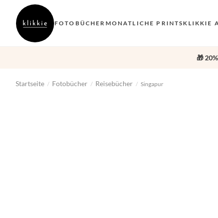
FOTOBÜCHER
MONATLICHE PRINTS
KLIKKIE 
🎁 20%
Startseite
Fotobücher
Reisebücher
/
/
/
Singapur
‹