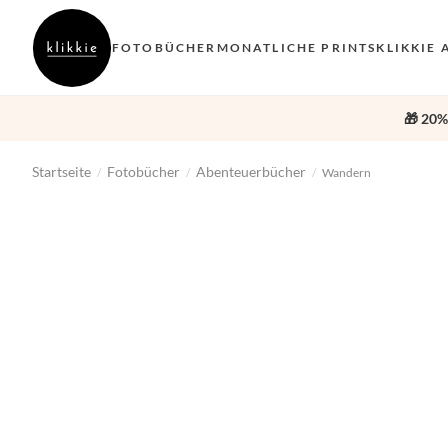
FOTOBÜCHER
MONATLICHE PRINTS
KLIKKIE 
🎁 20%
Startseite
Fotobücher
Abenteuerbücher
/
/
/
Wandern
‹