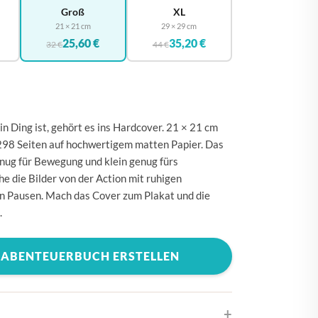
🇪
BELGIEN
Groß
XL
21 × 21 cm
29 × 29 cm
🇰
DÄNEMARK
25,60 €
35,20 €
32 €
44 €
🇪
DEUTSCHLAND
🇪
ESTLAND
🇮
FINNLAND
 Ding ist, gehört es ins Hardcover. 21 × 21 cm
🇷
FRANKREICH
 298 Seiten auf hochwertigem matten Papier. Das
🇷
GRIECHENLAND
enug für Bewegung und klein genug fürs
e die Bilder von der Action mit ruhigen
🇪
IRLAND
 Pausen. Mach das Cover zum Plakat und die
🇹
ITALIEN
.
🇷
KROATIEN
 ABENTEUERBUCH ERSTELLEN
🇻
LETTLAND
🇹
LITAUEN
🇺
LUXEMBURG