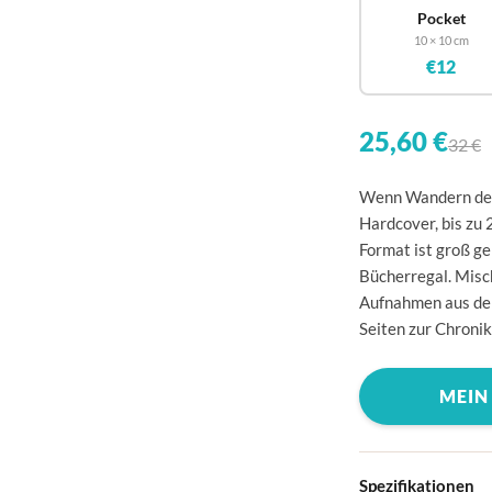
🇧
Pocket
10 × 10 cm
🇩
€12
🇩
🇪
25,60 €
32 €
🇫
Wenn Wandern dein
🇫
Hardcover, bis zu
🇬
Format ist groß g
Bücherregal. Misch
🇮
Aufnahmen aus den
🇮
Seiten zur Chronik
🇭
MEIN
🇱
🇱
🇱
Spezifikationen