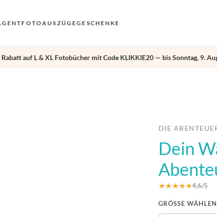
AGENT
FOTOAUSZÜGE
GESCHENKE
 Rabatt auf L & XL Fotobücher mit Code KLIKKIE20 — bis Sonntag, 9. Aug
VO
EN
›
AN
NL
DE
DIE ABENTEUE
Dein W
FR
ES
Abente
★★★★★
4,6/5
GRÖSSE WÄHLEN