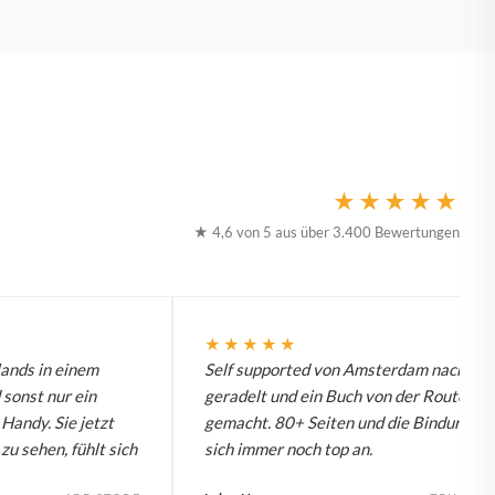
★★★★★
★ 4,6 von 5 aus über 3.400 Bewertungen
★★★★★
ands in einem
Self supported von Amsterdam nach Ber
 sonst nur ein
geradelt und ein Buch von der Route
Handy. Sie jetzt
gemacht. 80+ Seiten und die Bindung füh
u sehen, fühlt sich
sich immer noch top an.