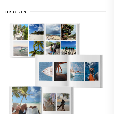
🇾
ZYPERN
DRUCKEN