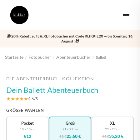
🎁 20% Rabatt auf L & XL Fotobücher mit Code KLIKKIE20 — bis Sonntag, 16.
August! 🎁
Startseite
Fotobücher
Abenteuerbücher
/
/
/
Ballett
‹
›
DIE ABENTEUERBUCH-KOLLEKTION
Dein Ballett Abenteuerbuch
★★★★★
4,6/5
GRÖSSE WÄHLEN
Pocket
Groß
XL
10 × 10 cm
21 × 21 cm
29 × 29 cm
€12
25,60 €
35,20 €
32 €
44 €