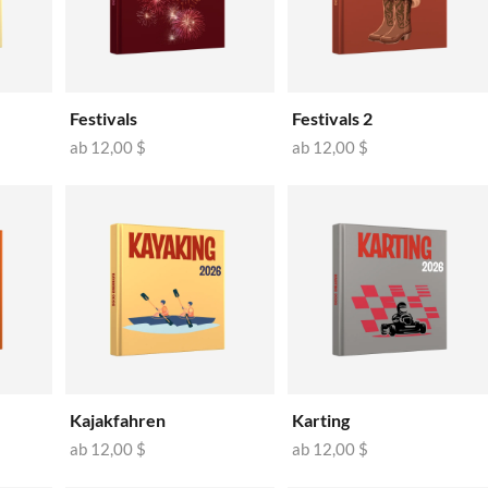
🇲
🇳
🇵
Festivals
Festivals 2
🇵
ab
12,00 $
ab
12,00 $
🇸
🇸
🇸
🇪
🇨
🇭
Kajakfahren
Karting
🇺
ab
12,00 $
ab
12,00 $
🇬