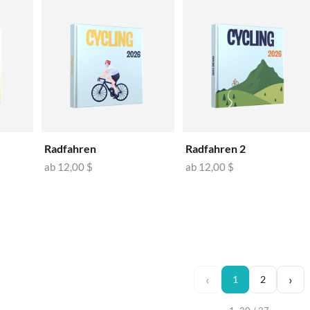
🇨
Radfahren
Radfahren 2
ab
12,00 $
ab
12,00 $
‹
›
1
2