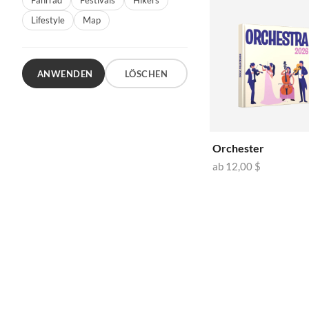
Fahrrad
Festivals
Hikers
Lifestyle
Map
ANWENDEN
LÖSCHEN
Orchester
ab
12,00 $