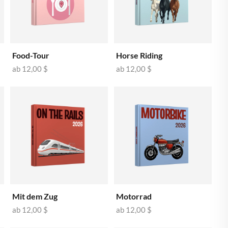
🇹
MALTA
🇱
NIEDERLANDE
🇱
POLEN
Food-Tour
Horse Riding
🇹
ab
12,00 $
ab
12,00 $
PORTUGAL
🇪
SCHWEDEN
🇰
SLOWAKEI
🇮
SLOWENIEN
🇸
SPANIEN
🇿
TSCHECHIEN
🇺
UNGARN
Mit dem Zug
Motorrad
🇸
VEREINIGTE STAATEN
ab
12,00 $
ab
12,00 $
🇧
VEREINIGTES KÖNIGREICH