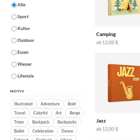
Alle
Sport
Kultur
Camping
Outdoor
ab
12,00 $
Essen
Wasser
Lifestyle
MOTIV
Illustrated
Adventure
Bold
Travel
Colorful
Art
Berge
Jazz
Trees
Backpack
Backpacks
ab
12,00 $
Ballet
Celebration
Dance