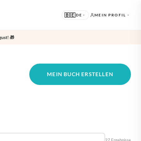
🇧🇪
DE
MEIN PROFIL
ust! 🎁
RGESCHLAGEN
 · ENGLISH
DERE SPRACHEN
 · NEDERLANDS
MEIN BUCH ERSTELLEN
 · DEUTSCH
 · FRANÇAIS
 · ESPAÑOL
27 Ergebnisse