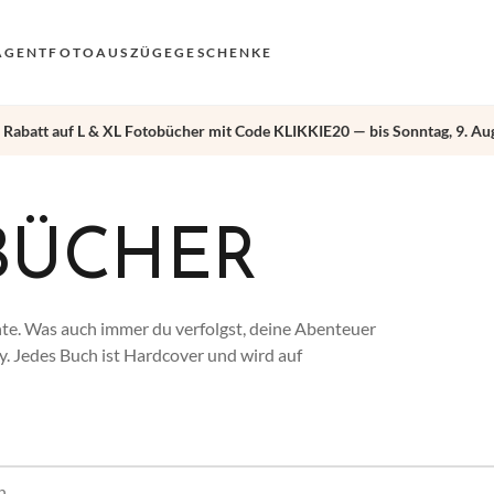
AGENT
FOTOAUSZÜGE
GESCHENKE
 Rabatt auf L & XL Fotobücher mit Code KLIKKIE20 — bis Sonntag, 9. Aug
VO
EN
AN
BÜCHER
NL
DE
FR
te. Was auch immer du verfolgst, deine Abenteuer
. Jedes Buch ist Hardcover und wird auf
ES