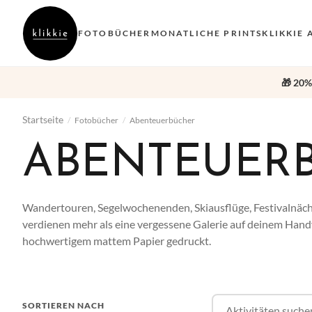
FOTOBÜCHER
MONATLICHE PRINTS
KLIKKIE 
🎁 20%
Startseite
/
Fotobücher
/
Abenteuerbücher
ABENTEUER
Wandertouren, Segelwochenenden, Skiausflüge, Festivalnäch
verdienen mehr als eine vergessene Galerie auf deinem Handy
hochwertigem mattem Papier gedruckt.
SORTIEREN NACH