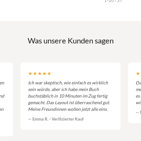
1–20 / 27
Was unsere Kunden sagen
★★★★★
★
ien
Ich war skeptisch, wie einfach es wirklich
Da
sein würde, aber ich habe mein Buch
me
und
buchstäblich in 10 Minuten im Zug fertig
es
gemacht. Das Layout ist überraschend gut.
wi
on
Meine Freundinnen wollen jetzt alle eins.
— M
— Emma R. · Verifizierter Kauf