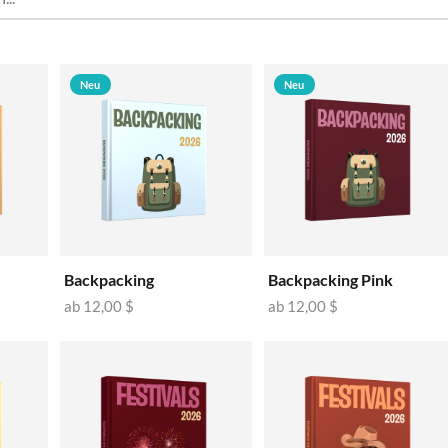
🇧
🇩
🇩
Neu
Neu
🇪
🇫
🇫
🇬
🇮
Backpacking
Backpacking Pink
🇮
ab
12,00 $
ab
12,00 $
🇭
🇱
🇱
🇱