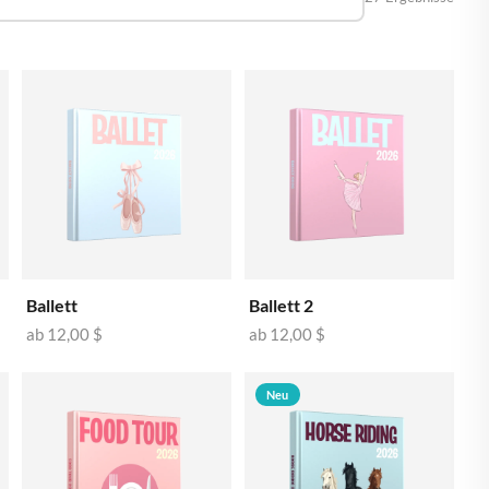
🇪
BELGIEN
🇰
DÄNEMARK
🇪
DEUTSCHLAND
🇪
ESTLAND
🇮
FINNLAND
🇷
FRANKREICH
🇷
GRIECHENLAND
🇪
IRLAND
Ballett
Ballett 2
🇹
ITALIEN
ab
12,00 $
ab
12,00 $
🇷
KROATIEN
Neu
🇻
LETTLAND
🇹
LITAUEN
🇺
LUXEMBURG