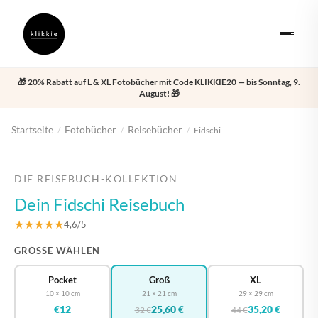
🎁 20% Rabatt auf L & XL Fotobücher mit Code KLIKKIE20 — bis Sonntag, 9.
August! 🎁
Startseite
Fotobücher
Reisebücher
/
/
/
Fidschi
‹
›
DIE REISEBUCH-KOLLEKTION
Dein Fidschi Reisebuch
★★★★★
4,6/5
GRÖSSE WÄHLEN
Pocket
Groß
XL
10 × 10 cm
21 × 21 cm
29 × 29 cm
€12
25,60 €
35,20 €
32 €
44 €