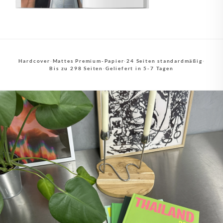
Hardcover
·
Mattes Premium-Papier
·
24 Seiten standardmäßig
·
Bis zu 298 Seiten
·
Geliefert in 5-7 Tagen