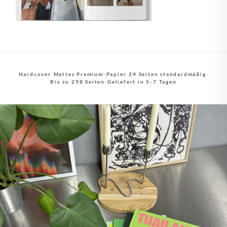
Hardcover
·
Mattes Premium-Papier
·
24 Seiten standardmäßig
·
Bis zu 298 Seiten
·
Geliefert in 5-7 Tagen