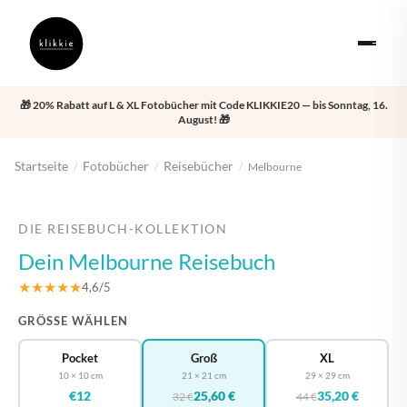
🎁 20% Rabatt auf L & XL Fotobücher mit Code KLIKKIE20 — bis Sonntag, 16.
August! 🎁
Startseite
Fotobücher
Reisebücher
/
/
/
Melbourne
‹
›
DIE REISEBUCH-KOLLEKTION
Dein Melbourne Reisebuch
★★★★★
4,6/5
GRÖSSE WÄHLEN
Pocket
Groß
XL
10 × 10 cm
21 × 21 cm
29 × 29 cm
€12
25,60 €
35,20 €
32 €
44 €