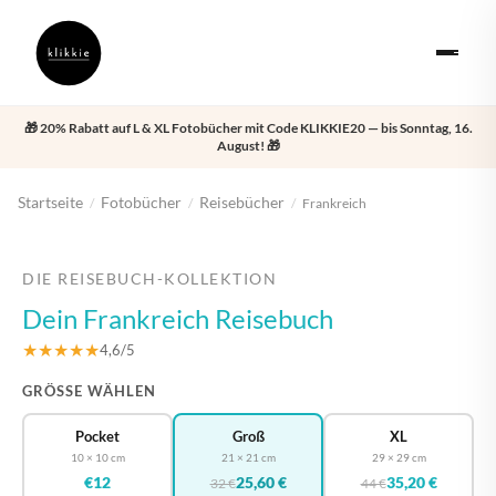
🎁 20% Rabatt auf L & XL Fotobücher mit Code KLIKKIE20 — bis Sonntag, 16.
August! 🎁
Startseite
Fotobücher
Reisebücher
/
/
/
Frankreich
‹
›
DIE REISEBUCH-KOLLEKTION
Dein Frankreich Reisebuch
★★★★★
4,6/5
GRÖSSE WÄHLEN
Pocket
Groß
XL
10 × 10 cm
21 × 21 cm
29 × 29 cm
€12
25,60 €
35,20 €
32 €
44 €