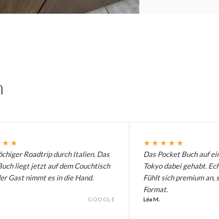
n
★★★
★★★★★
chiger Roadtrip durch Italien. Das
Das Pocket Buch auf ei
uch liegt jetzt auf dem Couchtisch
Tokyo dabei gehabt. Ech
er Gast nimmt es in die Hand.
Fühlt sich premium an, 
Format.
Léa M.
GOOGLE