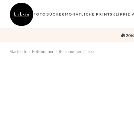
FOTOBÜCHER
MONATLICHE PRINTS
KLIKKIE 
🎁 20%
Startseite
Fotobücher
Reisebücher
/
/
/
Ibiza
‹