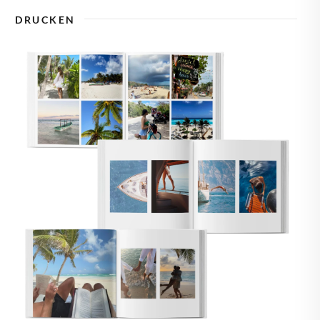
🇾
ZYPERN
DRUCKEN