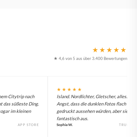
★★★★★
★ 4,6 von 5 aus über 3.400 Bewertungen
★★★★★
nem Citytrip nach
Island. Nordlichter, Gletscher, alles. Hat
t das süßeste Ding.
Angst, dass die dunklen Fotos flach
sogar im kleinen
gedruckt aussehen würden, aber sie seh
fantastisch aus.
Sophia W.
APP STORE
TRUSTPI