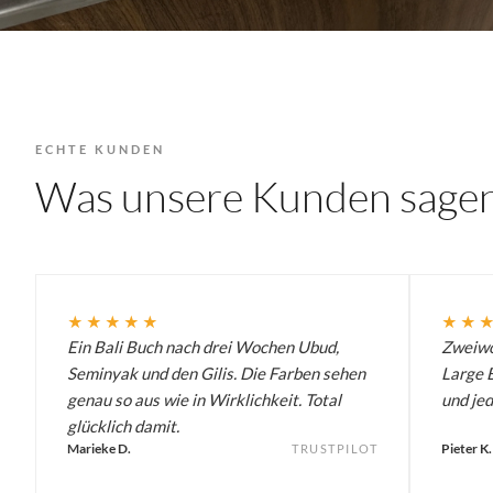
ECHTE KUNDEN
Was unsere Kunden sage
★★★★★
★★
Ein Bali Buch nach drei Wochen Ubud,
Zweiwö
Seminyak und den Gilis. Die Farben sehen
Large B
genau so aus wie in Wirklichkeit. Total
und jed
glücklich damit.
Marieke D.
Pieter K.
TRUSTPILOT