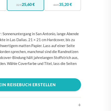
🇪
BELGIEN
25,60 €
35,20 €
32 €
44 €
🇰
DÄNEMARK
🇪
DEUTSCHLAND
🇪
ESTLAND
r: Sonnenuntergang in San Antonio, lange Abende
🇮
FINNLAND
te in Las Dalias. 21 × 21 cm Hardcover, bis zu
hwertigem matten Papier. Lass auf einer Seite
🇷
FRANKREICH
 Norden sprechen, manchmal sind die Randnotizen
🇷
GRIECHENLAND
dcover-Bindung hält jahrelangen Stoffstrich aus,
en. Wähle Coverfarbe und Titel, lass die Seiten
🇪
IRLAND
🇹
ITALIEN
🇷
KROATIEN
EIN REISEBUCH ERSTELLEN
🇻
LETTLAND
🇹
LITAUEN
🇺
LUXEMBURG