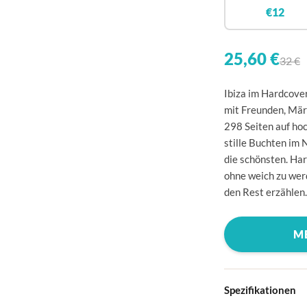
🇧
€12
🇩
🇩
25,60 €
32 €
🇪
Ibiza im Hardcove
🇫
mit Freunden, Märk
298 Seiten auf hoc
🇫
stille Buchten im
🇬
die schönsten. Har
ohne weich zu werd
🇮
den Rest erzählen.
🇮
🇭
M
🇱
🇱
Spezifikationen
🇱