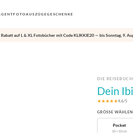
AGENT
FOTOAUSZÜGE
GESCHENKE
 Rabatt auf L & XL Fotobücher mit Code KLIKKIE20 — bis Sonntag, 9. Aug
VO
EN
›
AN
NL
DE
DIE REISEBUC
Dein Ib
FR
ES
★★★★★
4,6/5
GRÖSSE WÄHLEN
Pocket
10 × 10 cm