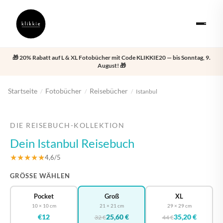
🎁 20% Rabatt auf L & XL Fotobücher mit Code KLIKKIE20 — bis Sonntag, 9.
August! 🎁
Startseite
Fotobücher
Reisebücher
/
/
/
Istanbul
‹
›
DIE REISEBUCH-KOLLEKTION
Dein Istanbul Reisebuch
★★★★★
4,6/5
GRÖSSE WÄHLEN
Pocket
Groß
XL
10 × 10 cm
21 × 21 cm
29 × 29 cm
€12
25,60 €
35,20 €
32 €
44 €