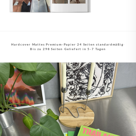
Hardcover
·
Mattes Premium-Papier
·
24 Seiten standardmäßig
·
Bis zu 298 Seiten
·
Geliefert in 5-7 Tagen