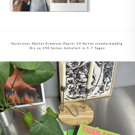
Hardcover
·
Mattes Premium-Papier
·
24 Seiten standardmäßig
·
Bis zu 298 Seiten
·
Geliefert in 5-7 Tagen