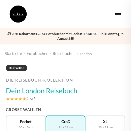
🎁 20% Rabatt auf L & XL Fotobücher mit Code KLIKKIE20 — bis Sonntag, 9.
August! 🎁
Startseite
Fotobücher
Reisebücher
/
/
/
London
‹
›
Bestseller
DIE REISEBUCH-KOLLEKTION
Dein London Reisebuch
★★★★★
4,6/5
GRÖSSE WÄHLEN
Pocket
Groß
XL
10 × 10 cm
21 × 21 cm
29 × 29 cm