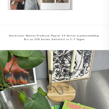
Hardcover
·
Mattes Premium-Papier
·
24 Seiten standardmäßig
·
Bis zu 298 Seiten
·
Geliefert in 5-7 Tagen