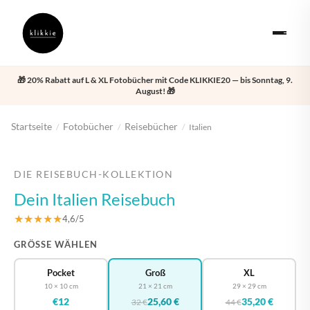
🎁 20% Rabatt auf L & XL Fotobücher mit Code KLIKKIE20 — bis Sonntag, 9.
August! 🎁
Startseite
Fotobücher
Reisebücher
/
/
/
Italien
‹
›
DIE REISEBUCH-KOLLEKTION
Dein Italien Reisebuch
★★★★★
4,6/5
GRÖSSE WÄHLEN
Pocket
Groß
XL
10 × 10 cm
21 × 21 cm
29 × 29 cm
€12
25,60 €
35,20 €
32 €
44 €