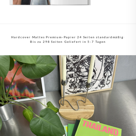
Hardcover
·
Mattes Premium-Papier
·
24 Seiten standardmäßig
·
Bis zu 298 Seiten
·
Geliefert in 5-7 Tagen