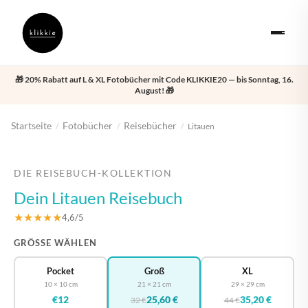
🎁 20% Rabatt auf L & XL Fotobücher mit Code KLIKKIE20 — bis Sonntag, 16.
August! 🎁
Startseite
Fotobücher
Reisebücher
/
/
/
Litauen
‹
›
DIE REISEBUCH-KOLLEKTION
Dein Litauen Reisebuch
★★★★★
4,6/5
GRÖSSE WÄHLEN
Pocket
Groß
XL
10 × 10 cm
21 × 21 cm
29 × 29 cm
€12
25,60 €
35,20 €
32 €
44 €