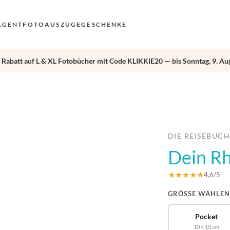
AGENT
FOTOAUSZÜGE
GESCHENKE
 Rabatt auf L & XL Fotobücher mit Code KLIKKIE20 — bis Sonntag, 9. Aug
VO
EN
›
AN
NL
DE
DIE REISEBUC
Dein R
FR
ES
★★★★★
4,6/5
GRÖSSE WÄHLEN
Pocket
10 × 10 cm