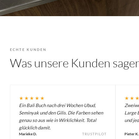
ECHTE KUNDEN
Was unsere Kunden sage
★★★★★
★★
Ein Bali Buch nach drei Wochen Ubud,
Zweiwö
Seminyak und den Gilis. Die Farben sehen
Large B
genau so aus wie in Wirklichkeit. Total
und jed
glücklich damit.
Marieke D.
Pieter K.
TRUSTPILOT