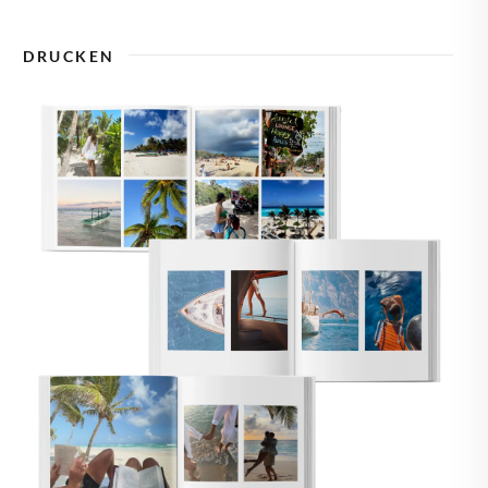
🇾
ZYPERN
DRUCKEN