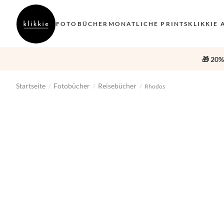
FOTOBÜCHER
MONATLICHE PRINTS
KLIKKIE 
🎁 20%
Startseite
Fotobücher
Reisebücher
/
/
/
Rhodos
‹