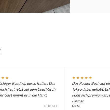
n
★★★
★★★★★
chiger Roadtrip durch Italien. Das
Das Pocket Buch auf ei
uch liegt jetzt auf dem Couchtisch
Tokyo dabei gehabt. Ech
er Gast nimmt es in die Hand.
Fühlt sich premium an, 
Format.
Léa M.
GOOGLE