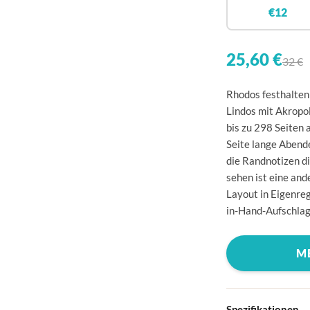
🇧
€12
🇩
🇩
25,60 €
32 €
🇪
Rhodos festhalten 
🇫
Lindos mit Akropol
bis zu 298 Seiten 
🇫
Seite lange Abend
🇬
die Randnotizen d
sehen ist eine and
🇮
Layout in Eigenreg
🇮
in-Hand-Aufschlag
🇭
M
🇱
🇱
🇱
Spezifikationen