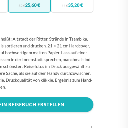
🇪
BELGIEN
25,60 €
35,20 €
32 €
44 €
🇰
DÄNEMARK
🇪
DEUTSCHLAND
🇪
ESTLAND
heißt: Altstadt der Ritter, Strände in Tsambika,
🇮
FINNLAND
is sortieren und drucken. 21 × 21 cm Hardcover,
auf hochwertigem matten Papier. Lass auf einer
🇷
FRANKREICH
essen in der Innenstadt sprechen, manchmal sind
🇷
GRIECHENLAND
ie schönsten. Reisefotos im Druck ausgewählt zu
ere Sache, als sie auf dem Handy durchzuwischen.
🇪
IRLAND
ie, Druckqualität von klikkie, Ergebnis zum Hand-
🇹
ITALIEN
en.
🇷
KROATIEN
EIN REISEBUCH ERSTELLEN
🇻
LETTLAND
🇹
LITAUEN
🇺
LUXEMBURG