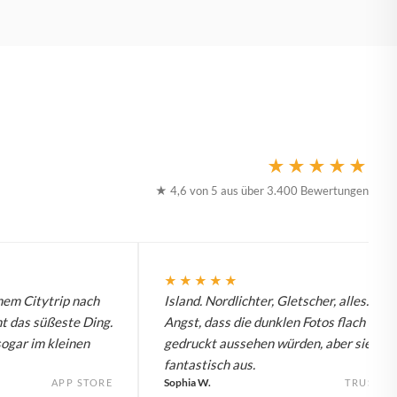
★★★★★
★ 4,6 von 5 aus über 3.400 Bewertungen
★★★★★
nem Citytrip nach
Island. Nordlichter, Gletscher, alles. Hat
t das süßeste Ding.
Angst, dass die dunklen Fotos flach
sogar im kleinen
gedruckt aussehen würden, aber sie seh
fantastisch aus.
Sophia W.
APP STORE
TRUSTPI