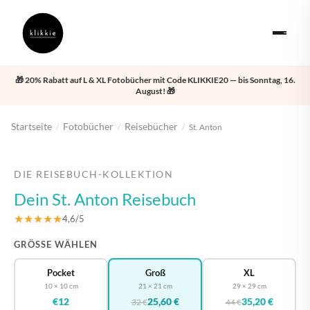
🎁 20% Rabatt auf L & XL Fotobücher mit Code KLIKKIE20 — bis Sonntag, 16.
August! 🎁
Startseite
Fotobücher
Reisebücher
/
/
/
St. Anton
‹
›
DIE REISEBUCH-KOLLEKTION
Dein St. Anton Reisebuch
★★★★★
4,6/5
GRÖSSE WÄHLEN
Pocket
Groß
XL
10 × 10 cm
21 × 21 cm
29 × 29 cm
€12
25,60 €
35,20 €
32 €
44 €