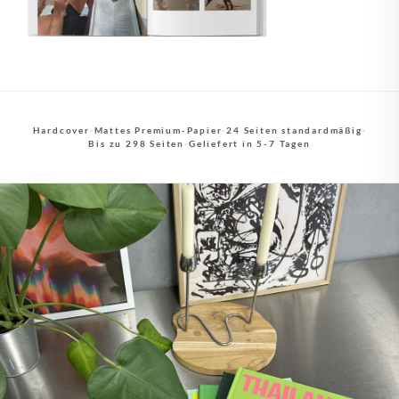
Hardcover
·
Mattes Premium-Papier
·
24 Seiten standardmäßig
·
Bis zu 298 Seiten
·
Geliefert in 5-7 Tagen