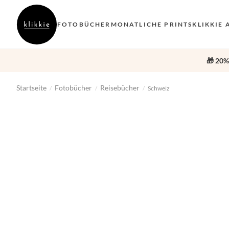
FOTOBÜCHER
MONATLICHE PRINTS
KLIKKIE 
🎁 20%
Startseite
Fotobücher
Reisebücher
/
/
/
Schweiz
‹