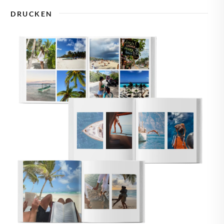
🇾
ZYPERN
DRUCKEN