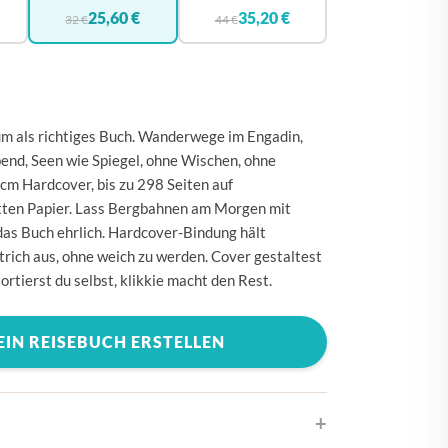
🇪
BELGIEN
25,60 €
35,20 €
32 €
44 €
🇰
DÄNEMARK
🇪
DEUTSCHLAND
🇪
ESTLAND
m als richtiges Buch. Wanderwege im Engadin,
🇮
FINNLAND
nd, Seen wie Spiegel, ohne Wischen, ohne
cm Hardcover, bis zu 298 Seiten auf
🇷
FRANKREICH
ten Papier. Lass Bergbahnen am Morgen mit
🇷
GRIECHENLAND
das Buch ehrlich. Hardcover-Bindung hält
trich aus, ohne weich zu werden. Cover gestaltest
🇪
IRLAND
sortierst du selbst, klikkie macht den Rest.
🇹
ITALIEN
🇷
KROATIEN
EIN REISEBUCH ERSTELLEN
🇻
LETTLAND
🇹
LITAUEN
🇺
LUXEMBURG