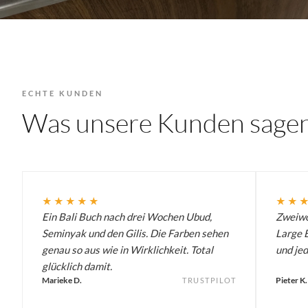
ECHTE KUNDEN
Was unsere Kunden sage
★★★★★
★★
Ein Bali Buch nach drei Wochen Ubud,
Zweiwö
Seminyak und den Gilis. Die Farben sehen
Large B
genau so aus wie in Wirklichkeit. Total
und jed
glücklich damit.
Marieke D.
Pieter K.
TRUSTPILOT