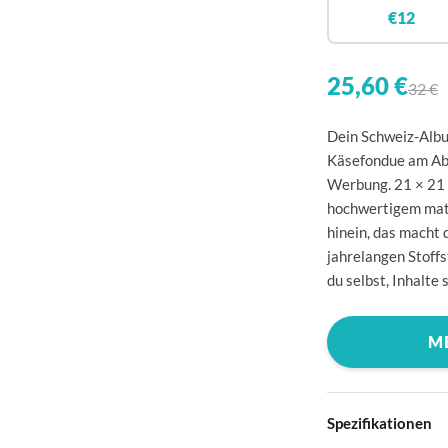
🇧
€12
🇩
🇩
25,60 €
32 €
🇪
Dein Schweiz-Albu
🇫
Käsefondue am Abe
Werbung. 21 × 21 
🇫
hochwertigem mat
🇬
hinein, das macht 
jahrelangen Stoffs
🇮
du selbst, Inhalte 
🇮
🇭
M
🇱
🇱
Spezifikationen
🇱