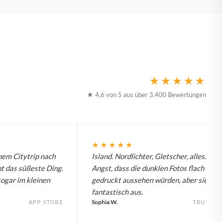
★★★★★
★ 4,6 von 5 aus über 3.400 Bewertungen
★★★★★
nem Citytrip nach
Island. Nordlichter, Gletscher, alles. Hat
t das süßeste Ding.
Angst, dass die dunklen Fotos flach
sogar im kleinen
gedruckt aussehen würden, aber sie seh
fantastisch aus.
Sophia W.
APP STORE
TRUSTPI