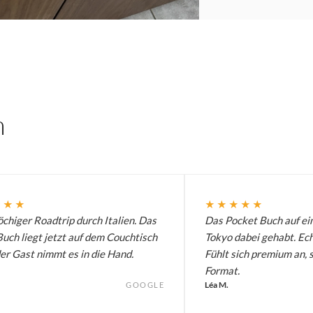
n
★★★
★★★★★
chiger Roadtrip durch Italien. Das
Das Pocket Buch auf ei
uch liegt jetzt auf dem Couchtisch
Tokyo dabei gehabt. Ech
er Gast nimmt es in die Hand.
Fühlt sich premium an, 
Format.
Léa M.
GOOGLE