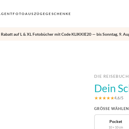
AGENT
FOTOAUSZÜGE
GESCHENKE
 Rabatt auf L & XL Fotobücher mit Code KLIKKIE20 — bis Sonntag, 9. Aug
VO
EN
›
AN
NL
DE
DIE REISEBUC
Dein S
FR
ES
★★★★★
4,6/5
GRÖSSE WÄHLEN
Pocket
10 × 10 cm