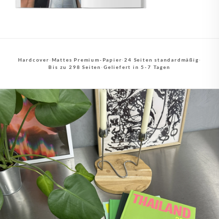
Hardcover
·
Mattes Premium-Papier
·
24 Seiten standardmäßig
·
Bis zu 298 Seiten
·
Geliefert in 5-7 Tagen