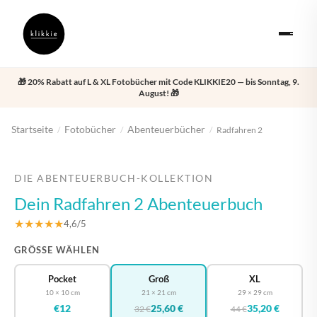
🎁 20% Rabatt auf L & XL Fotobücher mit Code KLIKKIE20 — bis Sonntag, 9.
August! 🎁
Startseite
Fotobücher
Abenteuerbücher
/
/
/
Radfahren 2
‹
›
DIE ABENTEUERBUCH-KOLLEKTION
Dein Radfahren 2 Abenteuerbuch
★★★★★
4,6/5
GRÖSSE WÄHLEN
Pocket
Groß
XL
10 × 10 cm
21 × 21 cm
29 × 29 cm
€12
25,60 €
35,20 €
32 €
44 €