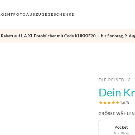
AGENT
FOTOAUSZÜGE
GESCHENKE
 Rabatt auf L & XL Fotobücher mit Code KLIKKIE20 — bis Sonntag, 9. Aug
VO
EN
›
AN
NL
DE
DIE REISEBUC
Dein Kr
FR
ES
★★★★★
4,6/5
GRÖSSE WÄHLEN
Pocket
10 × 10 cm