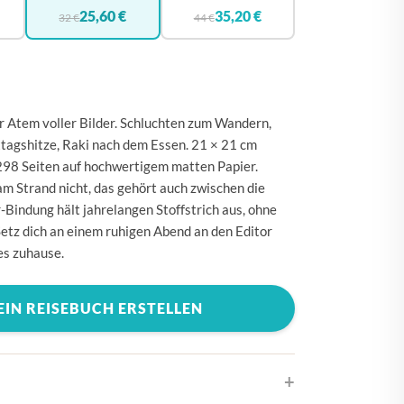
🇪
BELGIEN
25,60 €
35,20 €
32 €
44 €
🇰
DÄNEMARK
🇪
DEUTSCHLAND
🇪
ESTLAND
er Atem voller Bilder. Schluchten zum Wandern,
🇮
FINNLAND
ttagshitze, Raki nach dem Essen. 21 × 21 cm
 298 Seiten auf hochwertigem matten Papier.
🇷
FRANKREICH
m Strand nicht, das gehört auch zwischen die
🇷
GRIECHENLAND
Bindung hält jahrelangen Stoffstrich aus, ohne
etz dich an einem ruhigen Abend an den Editor
🇪
IRLAND
 es zuhause.
🇹
ITALIEN
🇷
KROATIEN
EIN REISEBUCH ERSTELLEN
🇻
LETTLAND
🇹
LITAUEN
🇺
LUXEMBURG