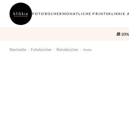
FOTOBÜCHER
MONATLICHE PRINTS
KLIKKIE 
🎁 20%
Startseite
Fotobücher
Reisebücher
/
/
/
Kreta
‹