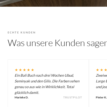
ECHTE KUNDEN
Was unsere Kunden sage
★★★★★
★★
Ein Bali Buch nach drei Wochen Ubud,
Zweiwö
Seminyak und den Gilis. Die Farben sehen
Large B
genau so aus wie in Wirklichkeit. Total
und jed
glücklich damit.
Marieke D.
Pieter K.
TRUSTPILOT