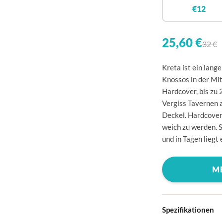
🇧
€12
🇩
🇩
25,60 €
32 €
🇪
Kreta ist ein lang
🇫
Knossos in der Mi
Hardcover, bis zu
🇫
Vergiss Tavernen a
🇬
Deckel. Hardcover-
weich zu werden. S
🇮
und in Tagen liegt
🇮
🇭
M
🇱
🇱
Spezifikationen
🇱