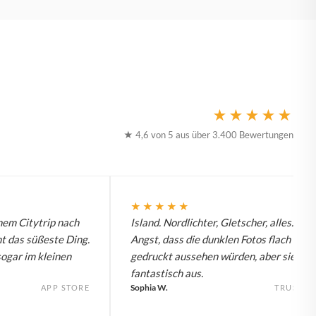
★★★★★
★ 4,6 von 5 aus über 3.400 Bewertungen
★★★★★
nem Citytrip nach
Island. Nordlichter, Gletscher, alles. Hat
t das süßeste Ding.
Angst, dass die dunklen Fotos flach
sogar im kleinen
gedruckt aussehen würden, aber sie seh
fantastisch aus.
Sophia W.
APP STORE
TRUSTPI