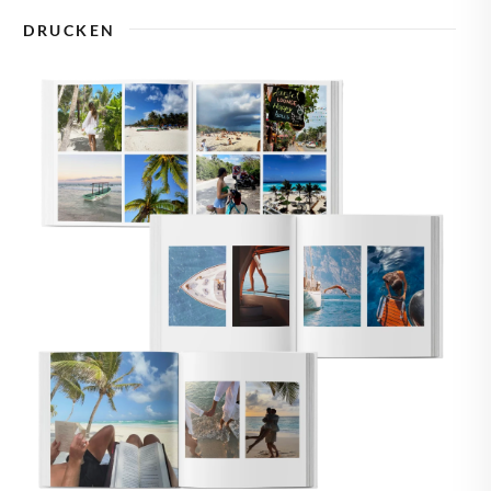
🇾
ZYPERN
DRUCKEN