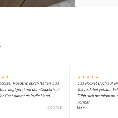
n
★★★
★★★★★
chiger Roadtrip durch Italien. Das
Das Pocket Buch auf ei
uch liegt jetzt auf dem Couchtisch
Tokyo dabei gehabt. Ech
er Gast nimmt es in die Hand.
Fühlt sich premium an, 
Format.
Léa M.
GOOGLE