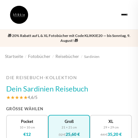
🎁 20% Rabatt auf L & XL Fotobücher mit Code KLIKKIE20 — bis Sonntag, 9.
August! 🎁
Startseite
Fotobücher
Reisebücher
/
/
/
Sardinien
‹
›
DIE REISEBUCH-KOLLEKTION
Dein Sardinien Reisebuch
★★★★★
4,6/5
GRÖSSE WÄHLEN
Pocket
Groß
XL
10 × 10 cm
21 × 21 cm
29 × 29 cm
€12
25,60 €
35,20 €
32 €
44 €