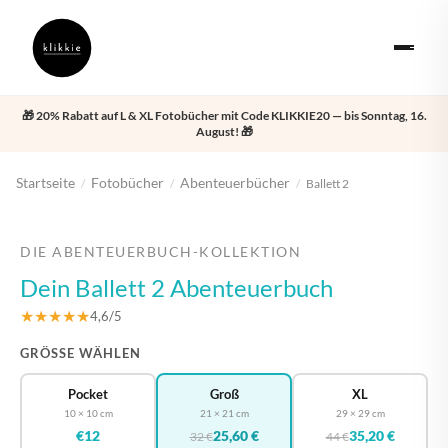
🎁 20% Rabatt auf L & XL Fotobücher mit Code KLIKKIE20 — bis Sonntag, 16.
August! 🎁
Startseite
Fotobücher
Abenteuerbücher
/
/
/
Ballett 2
‹
›
DIE ABENTEUERBUCH-KOLLEKTION
Dein Ballett 2 Abenteuerbuch
★★★★★
4,6/5
GRÖSSE WÄHLEN
Pocket
Groß
XL
10 × 10 cm
21 × 21 cm
29 × 29 cm
€12
25,60 €
35,20 €
32 €
44 €