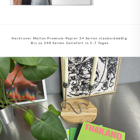
Hardcover
·
Mattes Premium-Papier
·
24 Seiten standardmäßig
·
Bis zu 298 Seiten
·
Geliefert in 5-7 Tagen