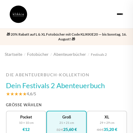
🎁 20% Rabatt auf L & XL Fotobücher mit Code KLIKKIE20 — bis Sonntag, 16.
August! 🎁
Startseite
Fotobücher
Abenteuerbücher
/
/
/
Festivals 2
‹
›
DIE ABENTEUERBUCH-KOLLEKTION
Dein Festivals 2 Abenteuerbuch
★★★★★
4,6/5
GRÖSSE WÄHLEN
Pocket
Groß
XL
10 × 10 cm
21 × 21 cm
29 × 29 cm
€12
25,60 €
35,20 €
32 €
44 €