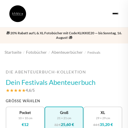
🎁 20% Rabatt auf L & XL Fotobücher mit Code KLIKKIE20 — bis Sonntag, 16.
August! 🎁
Startseite
Fotobücher
Abenteuerbücher
/
/
/
Festivals
‹
›
DIE ABENTEUERBUCH-KOLLEKTION
Dein Festivals Abenteuerbuch
★★★★★
4,6/5
GRÖSSE WÄHLEN
Pocket
Groß
XL
10 × 10 cm
21 × 21 cm
29 × 29 cm
€12
25,60 €
35,20 €
32 €
44 €