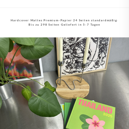
Hardcover
·
Mattes Premium-Papier
·
24 Seiten standardmäßig
·
Bis zu 298 Seiten
·
Geliefert in 5-7 Tagen