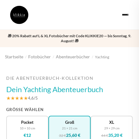
🎁 20% Rabatt auf L & XL Fotobücher mit Code KLIKKIE20 — bis Sonntag, 9.
August! 🎁
Startseite
Fotobücher
Abenteuerbücher
/
/
/
Yachting
‹
›
DIE ABENTEUERBUCH-KOLLEKTION
Dein Yachting Abenteuerbuch
★★★★★
4,6/5
GRÖSSE WÄHLEN
Pocket
Groß
XL
10 × 10 cm
21 × 21 cm
29 × 29 cm
€12
25,60 €
35,20 €
32 €
44 €